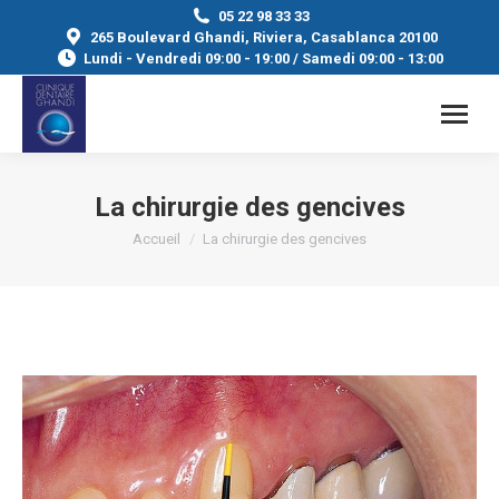
05 22 98 33 33
265 Boulevard Ghandi, Riviera, Casablanca 20100
Lundi - Vendredi 09:00 - 19:00 / Samedi 09:00 - 13:00
La chirurgie des gencives
Vous êtes ici :
Accueil
La chirurgie des gencives